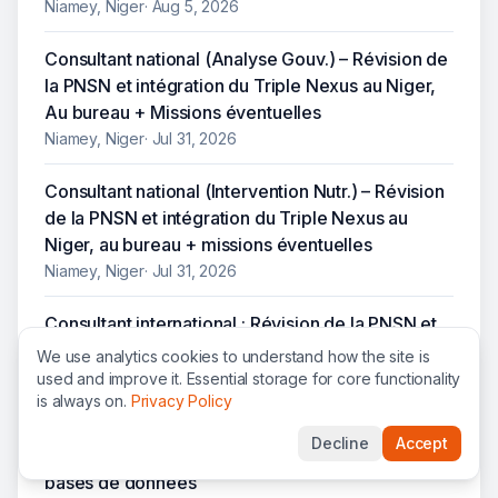
Niamey, Niger
·
Aug 5, 2026
Consultant national (Analyse Gouv.) – Révision de
la PNSN et intégration du Triple Nexus au Niger,
Au bureau + Missions éventuelles
Niamey, Niger
·
Jul 31, 2026
Consultant national (Intervention Nutr.) – Révision
de la PNSN et intégration du Triple Nexus au
Niger, au bureau + missions éventuelles
Niamey, Niger
·
Jul 31, 2026
Consultant international : Révision de la PNSN et
intégration du triple nexus au Niger, Section Santé
We use analytics cookies to understand how the site is
- Nutrition
used and improve it. Essential storage for core functionality
is always on.
Privacy Policy
Niamey, Niger
·
Jul 31, 2026
Decline
Accept
Consultant(e) national(e) – Développement de
bases de données