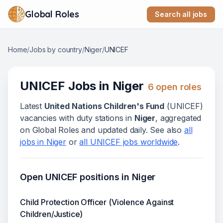
Global Roles
Search all jobs
Home
/
Jobs by country
/
Niger
/
UNICEF
UNICEF
Jobs in
Niger
6
open role
s
Latest
United Nations Children's Fund
(
UNICEF
)
vacanc
ies
with duty stations in
Niger
, aggregated
on Global Roles and updated daily. See also
all
jobs in
Niger
or
all
UNICEF
jobs worldwide
.
Open
UNICEF
positions in
Niger
Child Protection Officer (Violence Against
Children/Justice)